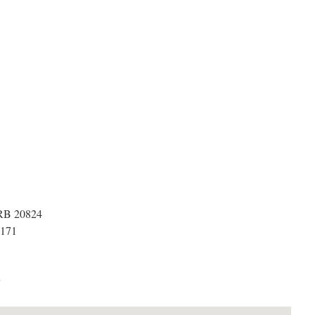
HRB 20824
6171