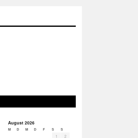
August 2026
M
D
M
D
F
S
S
1
2